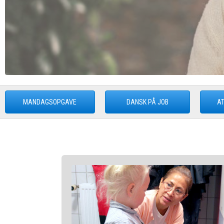
MANDAGSOPGAVE
DANSK PÅ JOB
AT