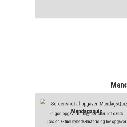
Mand
Mandagsquiz
En god opgave for dig, der taler lidt dansk.
Læs en aktuel nyheds-historie og lav opgaver