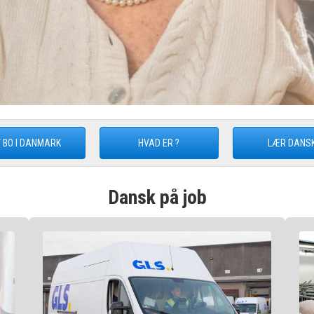
 BO I DANMARK
HVAD ER ?
LÆR DANS
Dansk på job