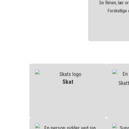
Se filmen, lær o
Forskellige
Skat