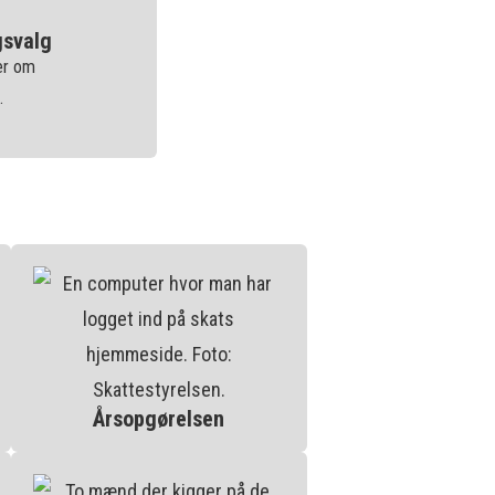
gsvalg
er om
.
Årsopgørelsen