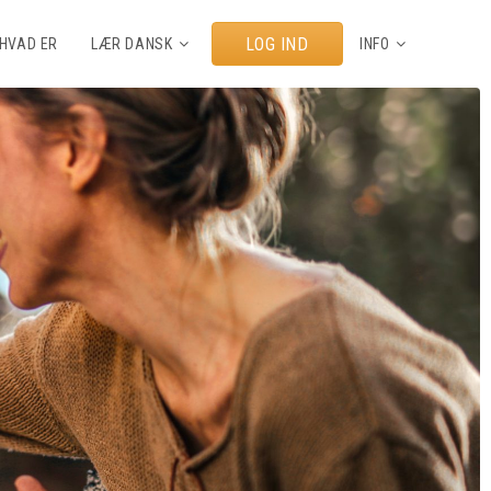
LOG IND
HVAD ER
LÆR DANSK
INFO