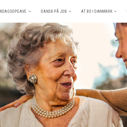
NDAGSOPGAVE
DANSK PÅ JOB
AT BO I DANMARK