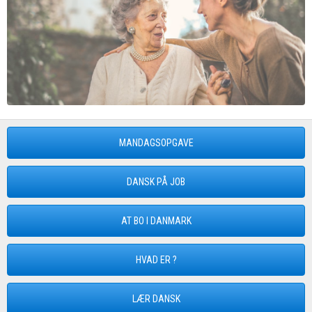
MANDAGSOPGAVE
DANSK PÅ JOB
AT BO I DANMARK
HVAD ER ?
LÆR DANSK