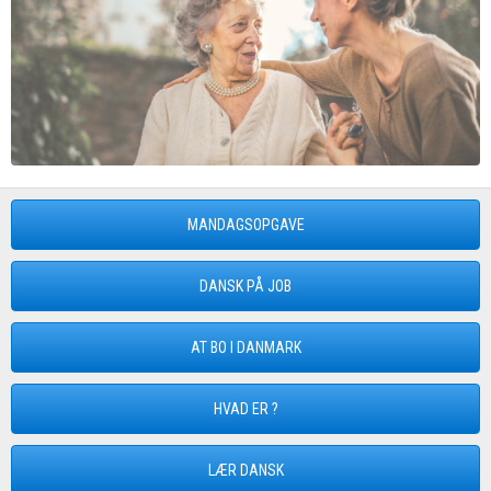
MANDAGSOPGAVE
DANSK PÅ JOB
AT BO I DANMARK
HVAD ER ?
LÆR DANSK