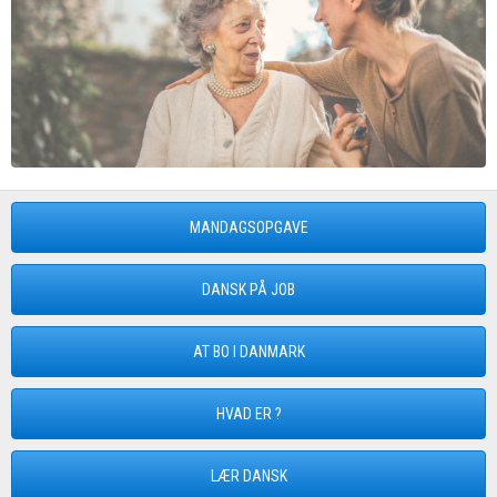
MANDAGSOPGAVE
DANSK PÅ JOB
AT BO I DANMARK
HVAD ER ?
LÆR DANSK