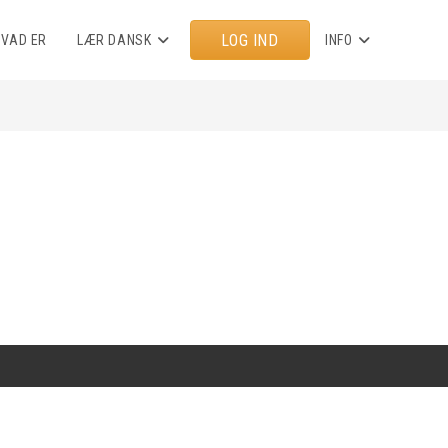
LOG IND
HVAD ER
LÆR DANSK
INFO