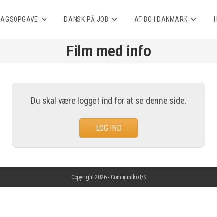
AGSOPGAVE
DANSK PÅ JOB
AT BO I DANMARK
Film med info
Du skal være logget ind for at se denne side.
LOG IND
Copyright 2026 -
Communiko I/S