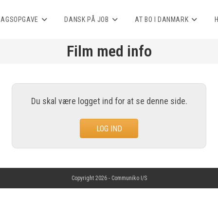
AGSOPGAVE
DANSK PÅ JOB
AT BO I DANMARK
Film med info
Du skal være logget ind for at se denne side.
LOG IND
Copyright 2026 -
Communiko I/S