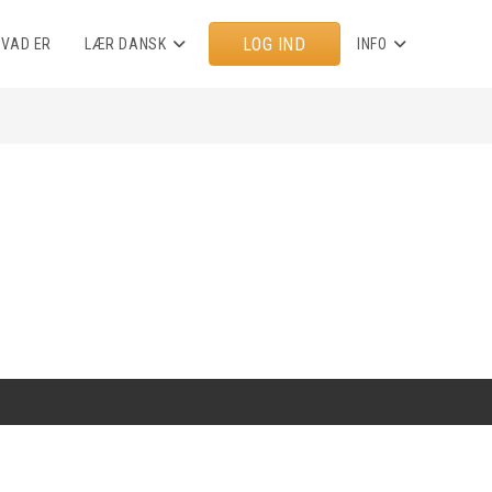
LOG IND
HVAD ER
LÆR DANSK
INFO