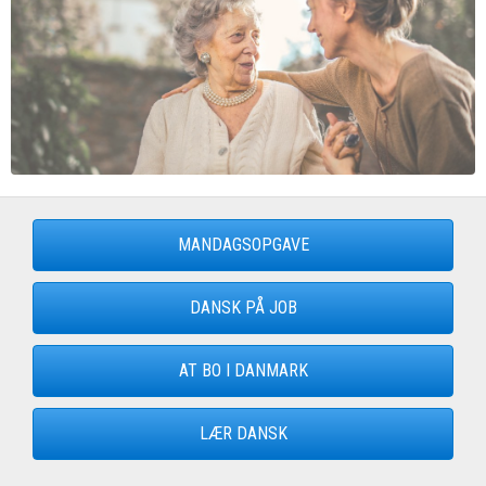
MANDAGSOPGAVE
DANSK PÅ JOB
AT BO I DANMARK
LÆR DANSK