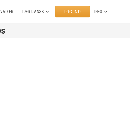
LOG IND
HVAD ER
LÆR DANSK
INFO
es