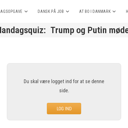
AGSOPGAVE
DANSK PÅ JOB
AT BO I DANMARK
Trump og Putin mød
Du skal være logget ind for at se denne
side.
LOG IND